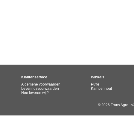
Klantenservice
Winkels
Algemene voorwaarden
Putte
Leveringsvoorwaarden
Kampenhout
Hoe leveren wij?
© 2026 Frans Agro - v