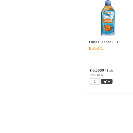
Filter Cleaner - 1 L
BSI6371
€ 6,5000
/ Stuk
incl. BTW