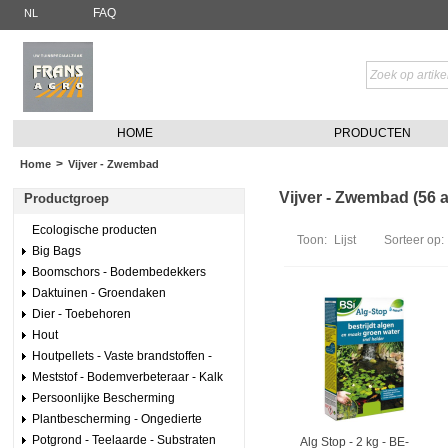
FAQ
NL
HOME
PRODUCTEN
>
Home
Vijver - Zwembad
Vijver - Zwembad (56 a
Productgroep
Ecologische producten
Toon:
Lijst
Sorteer op:
Big Bags
Boomschors - Bodembedekkers
Daktuinen - Groendaken
Dier - Toebehoren
Hout
Houtpellets - Vaste brandstoffen -
Meststof - Bodemverbeteraar - Kalk
Persoonlijke Bescherming
Plantbescherming - Ongedierte
Potgrond - Teelaarde - Substraten
Alg Stop - 2 kg - BE-