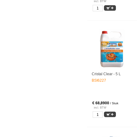
incl. BTW
Cristal Clear - 5 L
BSI6227
€ 68,8900
/ Stuk
incl. BTW