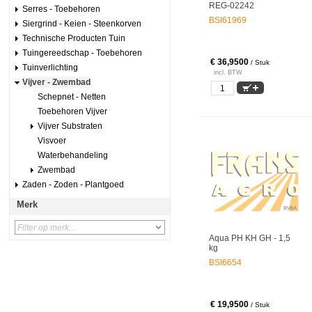
REG-02242
Serres - Toebehoren
BSI61969
Siergrind - Keien - Steenkorven
Technische Producten Tuin
Tuingereedschap - Toebehoren
€ 36,9500
/ Stuk
Tuinverlichting
incl. BTW
Vijver - Zwembad
Schepnet - Netten
Toebehoren Vijver
Vijver Substraten
Visvoer
Waterbehandeling
Zwembad
Zaden - Zoden - Plantgoed
Merk
Aqua PH KH GH - 1,5
kg
BSI6654
€ 19,9500
/ Stuk