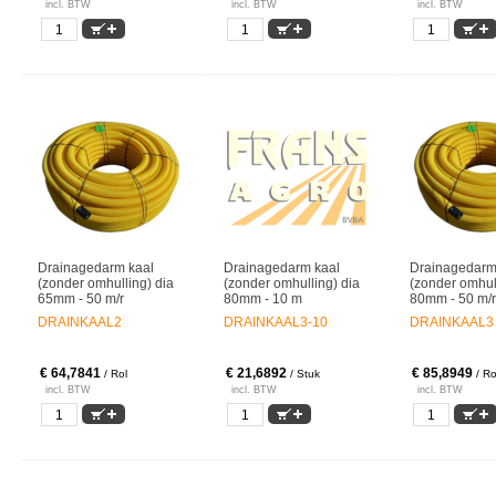
incl. BTW
incl. BTW
incl. BTW
Drainagedarm kaal
Drainagedarm kaal
Drainagedarm
(zonder omhulling) dia
(zonder omhulling) dia
(zonder omhull
65mm - 50 m/r
80mm - 10 m
80mm - 50 m/r
DRAINKAAL2
DRAINKAAL3-10
DRAINKAAL3
€ 64,7841
€ 21,6892
€ 85,8949
/ Rol
/ Stuk
/ Ro
incl. BTW
incl. BTW
incl. BTW