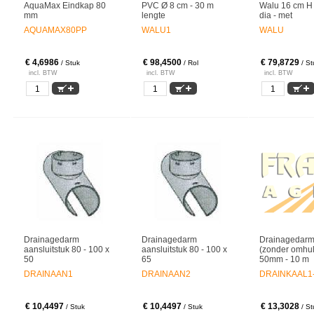
AquaMax Eindkap 80
PVC Ø 8 cm - 30 m
Walu 16 cm H 
mm
lengte
dia - met
AQUAMAX80PP
WALU1
WALU
€ 4,6986
€ 98,4500
€ 79,8729
/ Stuk
/ Rol
/ St
incl. BTW
incl. BTW
incl. BTW
Drainagedarm
Drainagedarm
Drainagedarm
aansluitstuk 80 - 100 x
aansluitstuk 80 - 100 x
(zonder omhull
50
65
50mm - 10 m
DRAINAAN1
DRAINAAN2
DRAINKAAL1
€ 10,4497
€ 10,4497
€ 13,3028
/ Stuk
/ Stuk
/ St