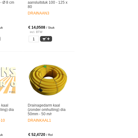
- Ø 8 cm
aansluitstuk 100 - 125 x
80
DRAINAAN3
€ 14,0508
uk
/ Stuk
incl. BTW
 kaal
Drainagedarm kaal
ing) dia
(zonder omhulling) dia
50mm - 50 m/r
-10
DRAINKAAL1
€ 52,4720
uk
/ Rol