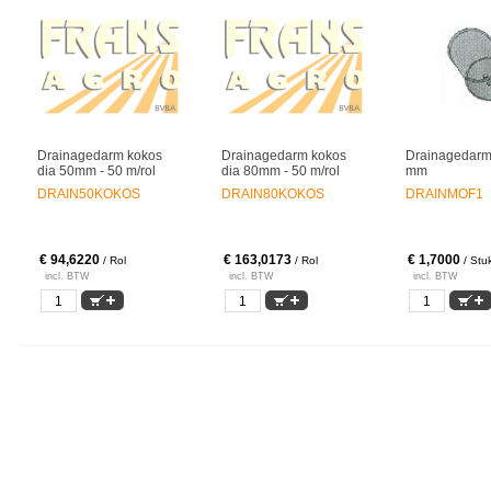
Drainagedarm kokos
Drainagedarm kokos
Drainagedarm
dia 50mm - 50 m/rol
dia 80mm - 50 m/rol
mm
DRAIN50KOKOS
DRAIN80KOKOS
DRAINMOF1
€ 94,6220
€ 163,0173
€ 1,7000
/ Rol
/ Rol
/ Stu
incl. BTW
incl. BTW
incl. BTW