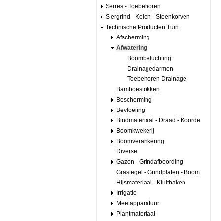
Serres - Toebehoren
Siergrind - Keien - Steenkorven
Technische Producten Tuin
Afscherming
Afwatering
Boombeluchting
Drainagedarmen
Toebehoren Drainage
Bamboestokken
Bescherming
Bevloeiing
Bindmateriaal - Draad - Koorde
Boomkwekerij
Boomverankering
Diverse
Gazon - Grindafboording
Grastegel - Grindplaten - Boom
Hijsmateriaal - Kluithaken
Irrigatie
Meetapparatuur
Plantmateriaal