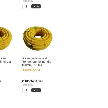
incl. BTW
 kaal
Drainagedarm kaal
ing) dia
(zonder omhulling) dia
100mm - 50 m/r
DRAINKAAL4
€ 105,9480
l
/ Rol
incl. BTW