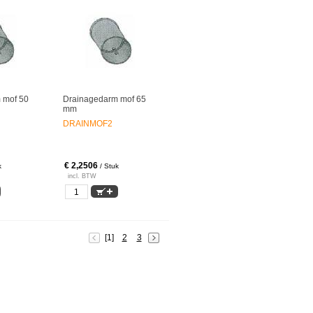
 mof 50
Drainagedarm mof 65
mm
DRAINMOF2
€ 2,2506
k
/ Stuk
incl. BTW
[1]
2
3