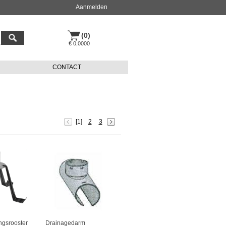
Aanmelden
(0)
€ 0,0000
CONTACT
[1]
2
3
ngsrooster
Drainagedarm