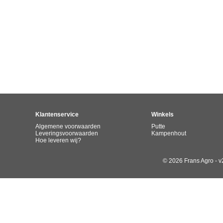
Klantenservice
Winkels
Algemene voorwaarden
Putte
Leveringsvoorwaarden
Kampenhout
Hoe leveren wij?
© 2026 Frans Agro - v