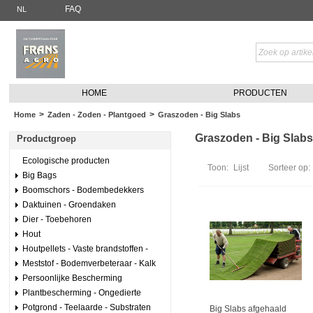
FAQ
NL
HOME
PRODUCTEN
>
>
Home
Zaden - Zoden - Plantgoed
Graszoden - Big Slabs
Graszoden - Big Slabs 
Productgroep
Ecologische producten
Toon:
Lijst
Sorteer op:
Big Bags
Boomschors - Bodembedekkers
Daktuinen - Groendaken
Dier - Toebehoren
Hout
Houtpellets - Vaste brandstoffen -
Meststof - Bodemverbeteraar - Kalk
Persoonlijke Bescherming
Plantbescherming - Ongedierte
Potgrond - Teelaarde - Substraten
Big Slabs afgehaald