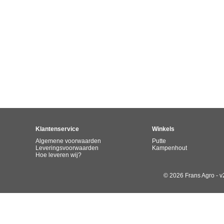
Klantenservice
Winkels
Algemene voorwaarden
Putte
Leveringsvoorwaarden
Kampenhout
Hoe leveren wij?
© 2026 Frans Agro - v