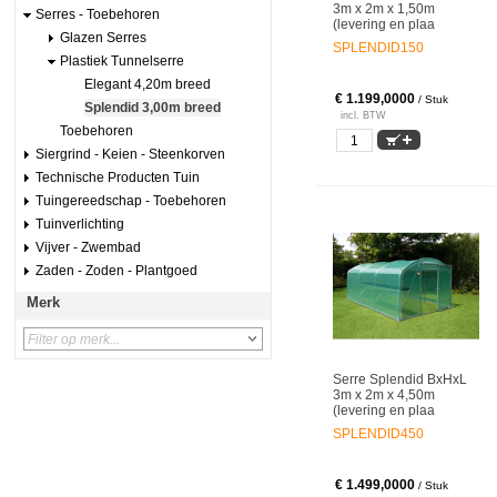
3m x 2m x 1,50m
Serres - Toebehoren
(levering en plaa
Glazen Serres
SPLENDID150
Plastiek Tunnelserre
Elegant 4,20m breed
€ 1.199,0000
/ Stuk
Splendid 3,00m breed
incl. BTW
Toebehoren
Siergrind - Keien - Steenkorven
Technische Producten Tuin
Tuingereedschap - Toebehoren
Tuinverlichting
Vijver - Zwembad
Zaden - Zoden - Plantgoed
Merk
Serre Splendid BxHxL
3m x 2m x 4,50m
(levering en plaa
SPLENDID450
€ 1.499,0000
/ Stuk