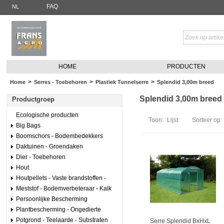
FAQ
NL
HOME
PRODUCTEN
>
>
>
Home
Serres - Toebehoren
Plastiek Tunnelserre
Splendid 3,00m breed
Splendid 3,00m breed (
Productgroep
Ecologische producten
Toon:
Lijst
Sorteer op:
Big Bags
Boomschors - Bodembedekkers
Daktuinen - Groendaken
Dier - Toebehoren
Hout
Houtpellets - Vaste brandstoffen -
Meststof - Bodemverbeteraar - Kalk
Persoonlijke Bescherming
Plantbescherming - Ongedierte
Potgrond - Teelaarde - Substraten
Serre Splendid BxHxL