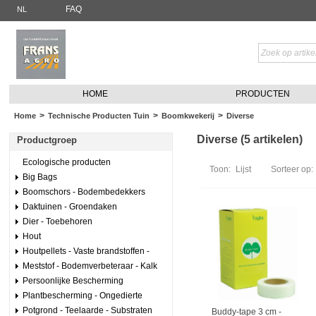
FAQ
NL
HOME
PRODUCTEN
>
>
>
Home
Technische Producten Tuin
Boomkwekerij
Diverse
Diverse (5 artikelen)
Productgroep
Ecologische producten
Toon:
Lijst
Sorteer op:
Big Bags
Boomschors - Bodembedekkers
Daktuinen - Groendaken
Dier - Toebehoren
Hout
Houtpellets - Vaste brandstoffen -
Meststof - Bodemverbeteraar - Kalk
Persoonlijke Bescherming
Plantbescherming - Ongedierte
Potgrond - Teelaarde - Substraten
Buddy-tape 3 cm -