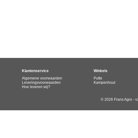
Klantenservice
Winkels
Algemene voorwaarden
Putte
Leveringsvoorwaarden
Kampenhout
Hoe leveren wij?
© 2026 Frans Agro - v