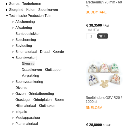
afscheurlijn 70 mm - 60
Serres - Toebehoren
m
Siergrind - Keien - Steenkorven
BUDDYTAPE
Technische Producten Tuin
Afscherming
€ 38,3500
/ Rol
Afwatering
incl. BTW
Bamboestokken
Bescherming
Bevloeiing
Bindmateriaal - Draad - Koorde
Boomkwekerij
Diverse
Draadkorven - Kluitlappen
Verpakking
Boomverankering
Diverse
Gazon - Grindafboording
Snelbinders OSV R20 /
Grastegel - Grindplaten - Boom
1000 st
Hijsmateriaal - Kluithaken
SNELOSV
Irrigatie
Meetapparatuur
Plantmateriaal
€ 28,8000
/ Stuk