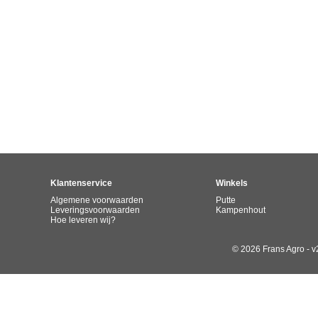
Klantenservice
Winkels
Algemene voorwaarden
Putte
Leveringsvoorwaarden
Kampenhout
Hoe leveren wij?
© 2026 Frans Agro - v