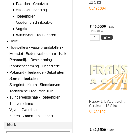
12,5 kg
Paarden - Grootvee
VL431094
Strooisel - Bedding
Toebehoren
Voeder- en drinkbakken
€ 40,5500
/ Zak
Vogels
incl. BTW
Wintervoer - Toebehoren
Hout
Houtpellets - Vaste brandstoffen -
Meststof - Bodemverbeteraar - Kalk
Persoonlijke Bescherming
Plantbescherming - Ongedierte
Potgrond - Teelaarde - Substraten
Serres - Toebehoren
Siergrind - Keien - Steenkorven
Technische Producten Tuin
Tuingereedschap - Toebehoren
Happy Life Adult Light
Tuinverlichting
Chicken - 12,5 kg
Vijver - Zwembad
VL431197
Zaden - Zoden - Plantgoed
Merk
€ 42,5500
/ Zak