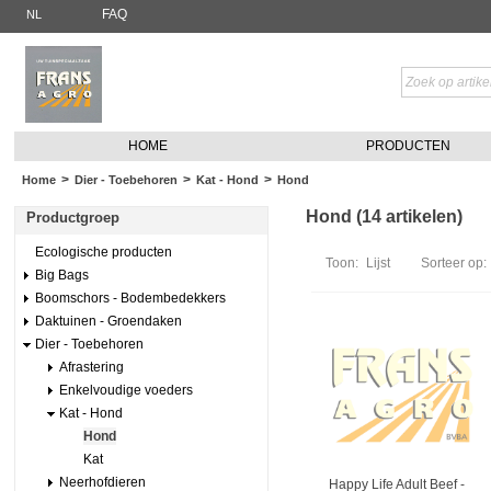
FAQ
NL
HOME
PRODUCTEN
>
>
>
Home
Dier - Toebehoren
Kat - Hond
Hond
Hond (14 artikelen)
Productgroep
Ecologische producten
Toon:
Lijst
Sorteer op:
Big Bags
Boomschors - Bodembedekkers
Daktuinen - Groendaken
Dier - Toebehoren
Afrastering
Enkelvoudige voeders
Kat - Hond
Hond
Kat
Neerhofdieren
Happy Life Adult Beef -