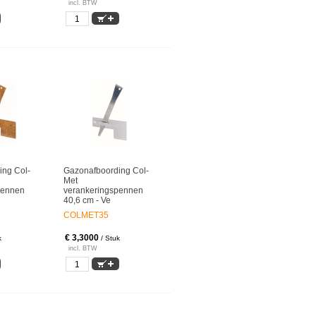
incl. BTW
ing Col-
Gazonafboording Col-
Met
pennen
verankeringspennen
40,6 cm - Ve
COLMET35
€ 3,3000
k
/ Stuk
incl. BTW