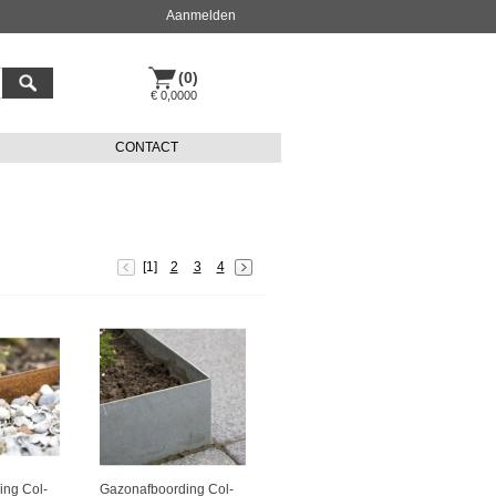
Aanmelden
(0)
€ 0,0000
CONTACT
[1]
2
3
4
ing Col-
Gazonafboording Col-