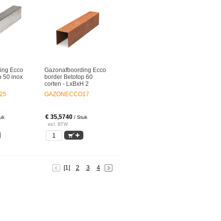
ing Ecco
Gazonafboording Ecco
p 50 inox
border Betotop 60
corten - LxBxH 2
25
GAZONECCO17
€ 35,5740
uk
/ Stuk
incl. BTW
[1]
2
3
4