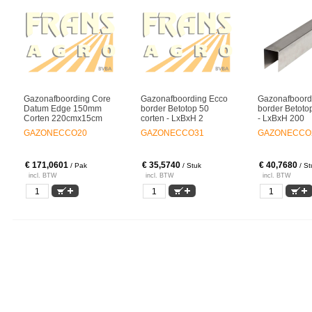
Gazonafboording Core
Gazonafboording Ecco
Gazonafboord
Datum Edge 150mm
border Betotop 50
border Betoto
Corten 220cmx15cm
corten - LxBxH 2
- LxBxH 200
GAZONECCO20
GAZONECCO31
GAZONECCO
€ 171,0601
€ 35,5740
€ 40,7680
/ Pak
/ Stuk
/ St
incl. BTW
incl. BTW
incl. BTW