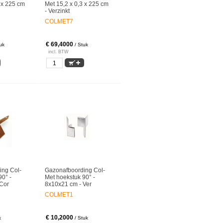
 x 225 cm
Met 15,2 x 0,3 x 225 cm
- Verzinkt
COLMET7
€ 69,4000
uk
/ Stuk
incl. BTW
ing Col-
Gazonafboording Col-
90° -
Met hoekstuk 90° -
Cor
8x10x21 cm - Ver
COLMET1
€ 10,2000
k
/ Stuk