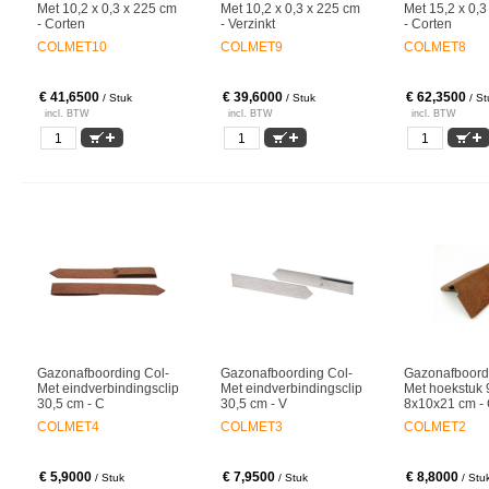
Met 10,2 x 0,3 x 225 cm
Met 10,2 x 0,3 x 225 cm
Met 15,2 x 0,3
- Corten
- Verzinkt
- Corten
COLMET10
COLMET9
COLMET8
€ 41,6500
€ 39,6000
€ 62,3500
/ Stuk
/ Stuk
/ St
incl. BTW
incl. BTW
incl. BTW
Gazonafboording Col-
Gazonafboording Col-
Gazonafboord
Met eindverbindingsclip
Met eindverbindingsclip
Met hoekstuk 
30,5 cm - C
30,5 cm - V
8x10x21 cm - 
COLMET4
COLMET3
COLMET2
€ 5,9000
€ 7,9500
€ 8,8000
/ Stuk
/ Stuk
/ Stu