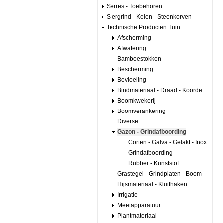
Serres - Toebehoren
Siergrind - Keien - Steenkorven
Technische Producten Tuin
Afscherming
Afwatering
Bamboestokken
Bescherming
Bevloeiing
Bindmateriaal - Draad - Koorde
Boomkwekerij
Boomverankering
Diverse
Gazon - Grindafboording
Corten - Galva - Gelakt - Inox
Grindafboording
Rubber - Kunststof
Grastegel - Grindplaten - Boom
Hijsmateriaal - Kluithaken
Irrigatie
Meetapparatuur
Plantmateriaal