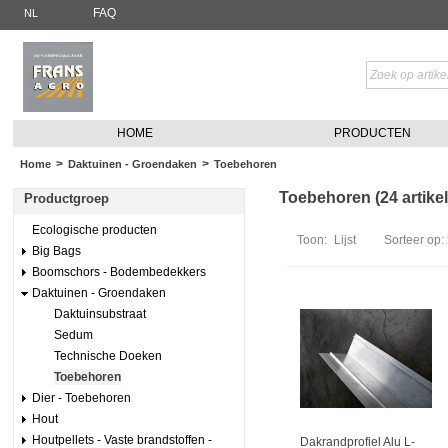
FAQ
NL
HOME
PRODUCTEN
>
>
Home
Daktuinen - Groendaken
Toebehoren
Toebehoren (24 artike
Productgroep
Ecologische producten
Toon:
Lijst
Sorteer op:
Big Bags
Boomschors - Bodembedekkers
Daktuinen - Groendaken
Daktuinsubstraat
Sedum
Technische Doeken
Toebehoren
Dier - Toebehoren
Hout
Houtpellets - Vaste brandstoffen -
Dakrandprofiel Alu L-