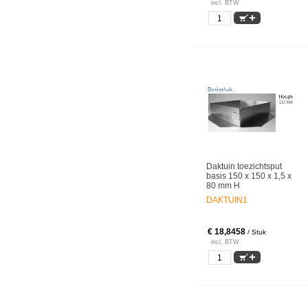
incl. BTW
Daktuin toezichtsput
basis 150 x 150 x 1,5 x
80 mm H
DAKTUIN1
€ 18,8458
/ Stuk
incl. BTW