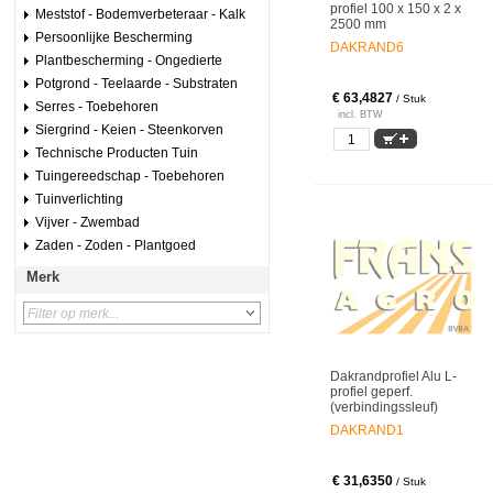
profiel 100 x 150 x 2 x
Meststof - Bodemverbeteraar - Kalk
2500 mm
Persoonlijke Bescherming
DAKRAND6
Plantbescherming - Ongedierte
Potgrond - Teelaarde - Substraten
€ 63,4827
/ Stuk
Serres - Toebehoren
incl. BTW
Siergrind - Keien - Steenkorven
Technische Producten Tuin
Tuingereedschap - Toebehoren
Tuinverlichting
Vijver - Zwembad
Zaden - Zoden - Plantgoed
Merk
Dakrandprofiel Alu L-
profiel geperf.
(verbindingssleuf)
DAKRAND1
€ 31,6350
/ Stuk