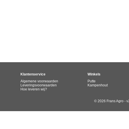
Klantenservice
Winkels
Algemene voorwaarden
Putte
Leveringsvoorwaarden
Kampenhout
Hoe leveren wij?
© 2026 Frans Agro - v