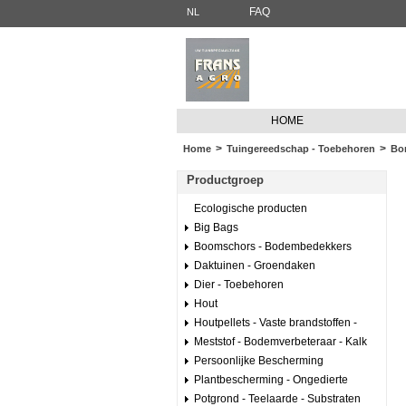
FAQ
NL
HOME
>
>
Home
Tuingereedschap - Toebehoren
Bor
Productgroep
Ecologische producten
Big Bags
Boomschors - Bodembedekkers
Daktuinen - Groendaken
Dier - Toebehoren
Hout
Houtpellets - Vaste brandstoffen -
Meststof - Bodemverbeteraar - Kalk
Persoonlijke Bescherming
Plantbescherming - Ongedierte
Potgrond - Teelaarde - Substraten