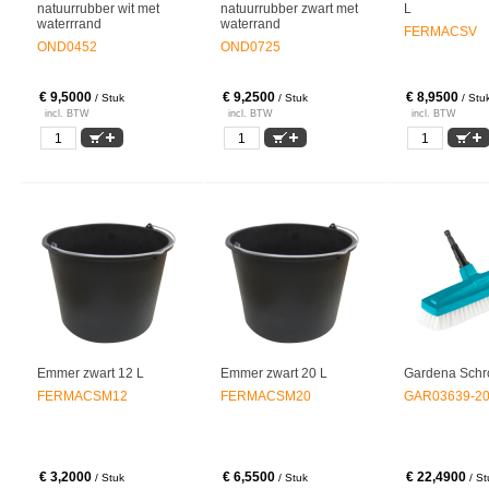
natuurrubber wit met
natuurrubber zwart met
L
waterrrand
waterrand
FERMACSV
OND0452
OND0725
€ 9,5000
€ 9,2500
€ 8,9500
/ Stuk
/ Stuk
/ Stu
incl. BTW
incl. BTW
incl. BTW
Emmer zwart 12 L
Emmer zwart 20 L
Gardena Schr
FERMACSM12
FERMACSM20
GAR03639-2
€ 3,2000
€ 6,5500
€ 22,4900
/ Stuk
/ Stuk
/ St