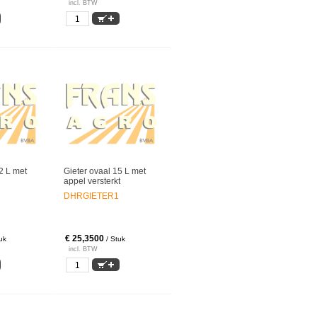
incl. BTW
2 L met
Gieter ovaal 15 L met
appel versterkt
DHRGIETER1
€ 25,3500
uk
/ Stuk
incl. BTW