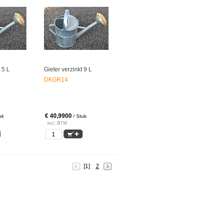
 5 L
Gieter verzinkt 9 L
DKGR14
€ 40,9900
uk
/ Stuk
incl. BTW
[1]
2