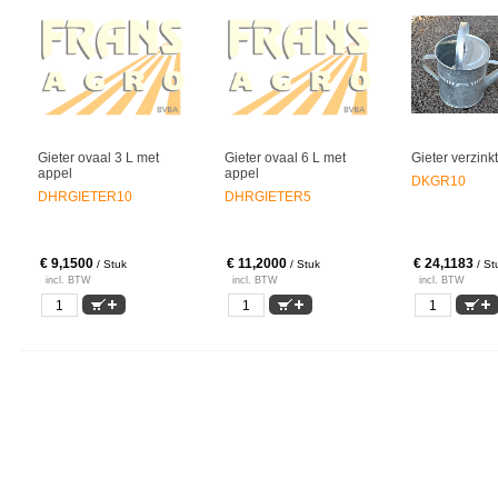
Gieter ovaal 3 L met
Gieter ovaal 6 L met
Gieter verzinkt
appel
appel
DKGR10
DHRGIETER10
DHRGIETER5
€ 9,1500
€ 11,2000
€ 24,1183
/ Stuk
/ Stuk
/ St
incl. BTW
incl. BTW
incl. BTW