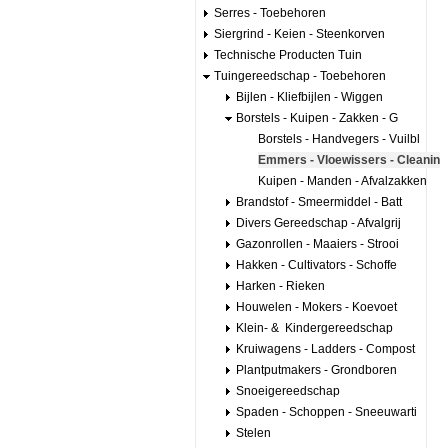
Serres - Toebehoren
Siergrind - Keien - Steenkorven
Technische Producten Tuin
Tuingereedschap - Toebehoren
Bijlen - Kliefbijlen - Wiggen
Borstels - Kuipen - Zakken - G
Borstels - Handvegers - Vuilbl
Emmers - Vloewissers - Cleanin
Kuipen - Manden - Afvalzakken
Brandstof - Smeermiddel - Batt
Divers Gereedschap - Afvalgrij
Gazonrollen - Maaiers - Strooi
Hakken - Cultivators - Schoffe
Harken - Rieken
Houwelen - Mokers - Koevoet
Klein- & Kindergereedschap
Kruiwagens - Ladders - Compost
Plantputmakers - Grondboren
Snoeigereedschap
Spaden - Schoppen - Sneeuwarti
Stelen