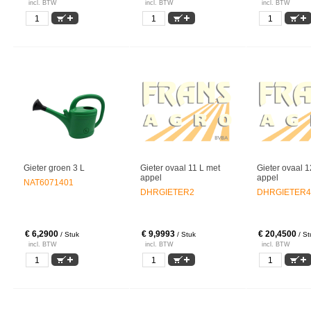
incl. BTW
incl. BTW
incl. BTW
Gieter groen 3 L
Gieter ovaal 11 L met
Gieter ovaal 1
appel
appel
NAT6071401
DHRGIETER2
DHRGIETER4
€ 6,2900
€ 9,9993
€ 20,4500
/ Stuk
/ Stuk
/ St
incl. BTW
incl. BTW
incl. BTW