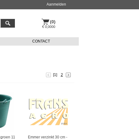
Aanmelden
(0)
€ 0,0000
CONTACT
[1]
2
groen 11
Emmer verzinkt 30 cm -