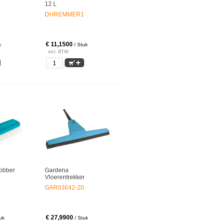
12 L
DHREMMER1
€ 11,1500
k
/ Stuk
incl. BTW
obber
Gardena
Vloerentrekker
0
GAR03642-20
€ 27,9900
uk
/ Stuk