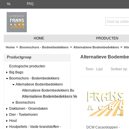
FAQ
NL
HOME
PRODUCTEN
>
>
>
Home
Boomschors - Bodembedekkers
Alternatieve Bodembedekkers
Alt
Alternatieve Bodembed
Productgroep
Ecologische producten
Toon:
Lijst
Sorteer op:
Big Bags
Boomschors - Bodembedekkers
Alternatieve Bodembedekkers
Alternatieve Bodembedekkers Bu
Alternatieve Bodembedekkers Ve
Boomschors
Daktuinen - Groendaken
Dier - Toebehoren
Hout
Houtpellets - Vaste brandstoffen -
DCM Cacaodoppen -