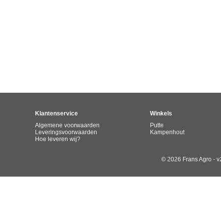
Klantenservice
Winkels
Algemene voorwaarden
Putte
Leveringsvoorwaarden
Kampenhout
Hoe leveren wij?
© 2026 Frans Agro - v