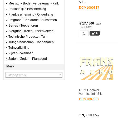
50 L
Meststof - Bodemverbeteraar - Kalk
DCM1000317
Persoonlijke Bescherming
Plantbescherming - Ongedierte
Potgrond - Teelaarde - Substraten
€ 17,4500
/ Zak
Serres - Toebehoren
incl. BTW
Siergrind - Keien - Steenkorven
Technische Producten Tuin
Tuingereedschap - Toebehoren
Tuinverlichting
Vijver - Zwembad
Zaden - Zoden - Plantgoed
Merk
DCM Decover
Vermiculiet - 5 L
DCM1007067
€ 9,3000
/ Zak