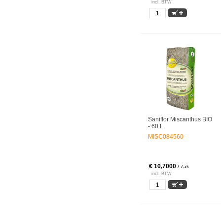
incl. BTW
Saniflor Miscanthus BIO
- 60 L
MISC084560
€ 10,7000
/ Zak
incl. BTW