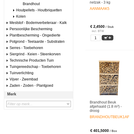
netzak - 3 kg
Brandhout
AANMAAK5
Houtpellets - Houtbriquetten
Kolen
Meststof - Bodemverbeteraar - Kalk
€ 2,4500
/ Stuk
Persoonlijke Bescherming
incl. BTW
Plantbescherming - Ongedierte
Potgrond - Teelaarde - Substraten
Serres - Toebehoren
Siergrind - Keien - Steenkorven
Technische Producten Tuin
Tuingereedschap - Toebehoren
Tuinverlichting
Vijver - Zwembad
Zaden - Zoden - Plantgoed
Merk
Brandhout Beuk
afgehaald (1.8 m³) -
droog
BRANDHOUTBEUK1AF
€ 401,5000
/ Box