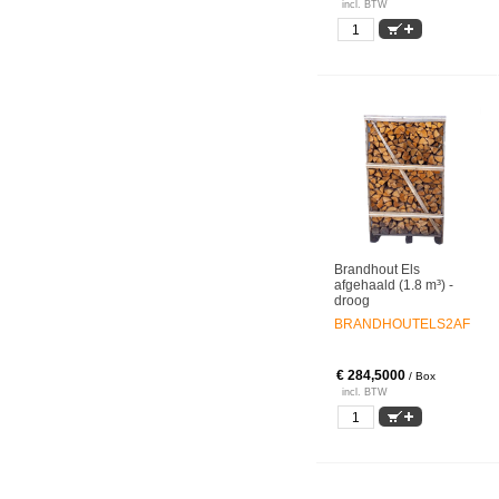
incl. BTW
Brandhout Els
afgehaald (1.8 m³) -
droog
BRANDHOUTELS2AF
€ 284,5000
/ Box
incl. BTW