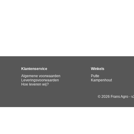
Klantenservice
Winkels
Algemene voorwaarden
Putte
Leveringsvoorwaarden
Kampenhout
Hoe leveren wij?
© 2026 Frans Agro - v