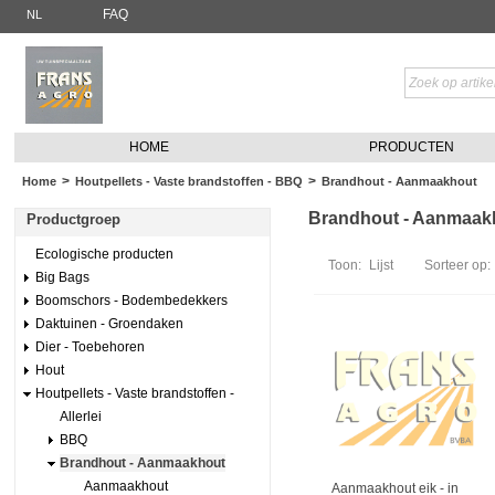
FAQ
NL
HOME
PRODUCTEN
>
>
Home
Houtpellets - Vaste brandstoffen - BBQ
Brandhout - Aanmaakhout
Brandhout - Aanmaakho
Productgroep
Ecologische producten
Toon:
Lijst
Sorteer op:
Big Bags
Boomschors - Bodembedekkers
Daktuinen - Groendaken
Dier - Toebehoren
Hout
Houtpellets - Vaste brandstoffen -
Allerlei
BBQ
Brandhout - Aanmaakhout
Aanmaakhout
Aanmaakhout eik - in